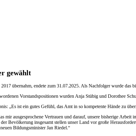
er gewählt
t 2017 übernahm, endete zum 31.07.2025. Als Nachfolger wurde das bish
ewordenen Vorstandspositionen wurden Anja Stübig und Dorothee Schu
nis: „Es ist ein gutes Gefühl, das Amt in so kompetente Hände zu übe
er das mir ausgesprochene Vertrauen und darauf, unsere bisherige Arbeit
n der Bevölkerung insgesamt stellen unser Land vor große Herausforde
m neuen Bildungsminister Jan Riedel.“